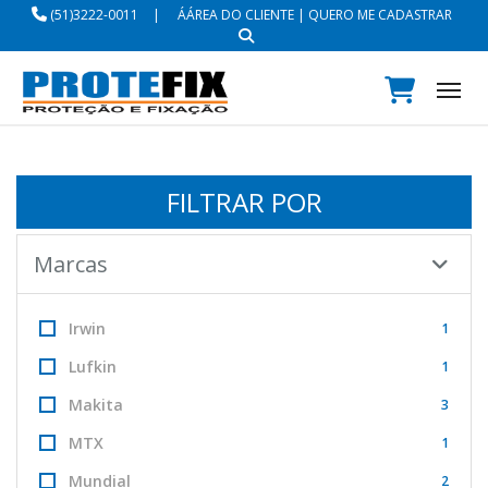
(51)3222-0011
|
ÁÁREA DO CLIENTE
|
QUERO ME CADASTRAR
Tog
FILTRAR POR
Marcas
Irwin
1
Lufkin
1
Makita
3
MTX
1
Mundial
2