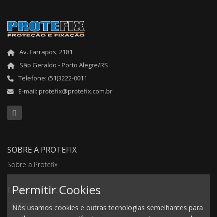
Av. Farrapos, 2181
São Geraldo - Porto Alegre/RS
Telefone: (51)3222-0011
E-mail: protefix@protefix.com.br
SOBRE A PROTEFIX
Sobre a Protefix
Permitir Cookies
FALE CONOSCO
Contato
Nós usamos cookies e outras tecnologias semelhantes para