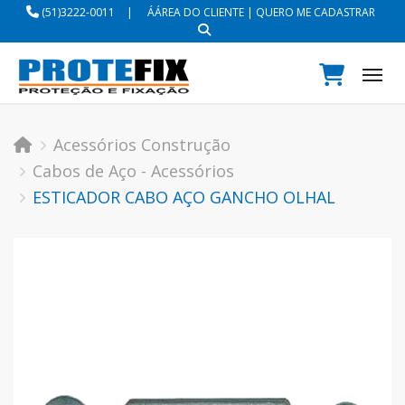
(51)3222-0011
|
ÁÁREA DO CLIENTE
|
QUERO ME CADASTRAR
Tog
Acessórios Construção
Cabos de Aço - Acessórios
ESTICADOR CABO AÇO GANCHO OLHAL