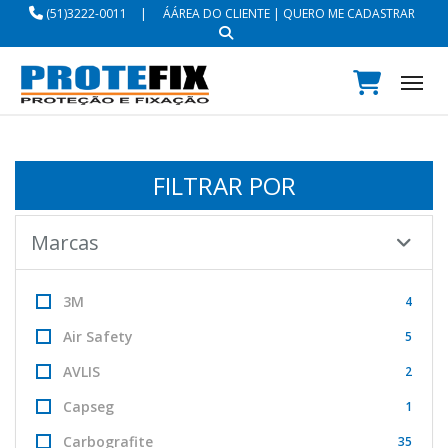
(51)3222-0011
|
ÁÁREA DO CLIENTE
|
QUERO ME CADASTRAR
Tog
FILTRAR POR
Marcas
3M
4
Air Safety
5
AVLIS
2
Capseg
1
Carbografite
35