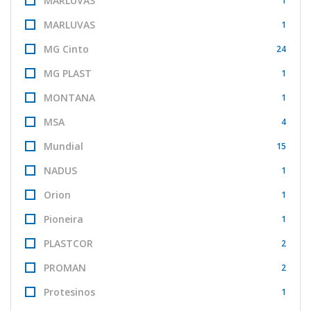
MARLUVAS
1
MARLUVAS
1
MG Cinto
24
MG PLAST
1
MONTANA
1
MSA
4
Mundial
15
NADUS
1
Orion
1
Pioneira
1
PLASTCOR
2
PROMAN
2
Protesinos
1