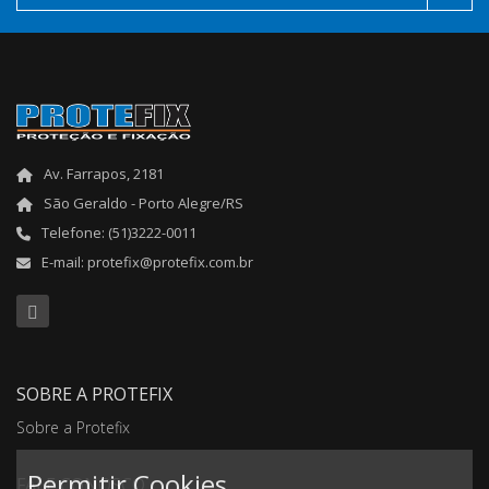
Av. Farrapos, 2181
São Geraldo - Porto Alegre/RS
Telefone: (51)3222-0011
E-mail: protefix@protefix.com.br
SOBRE A PROTEFIX
Sobre a Protefix
Permitir Cookies
FALE CONOSCO