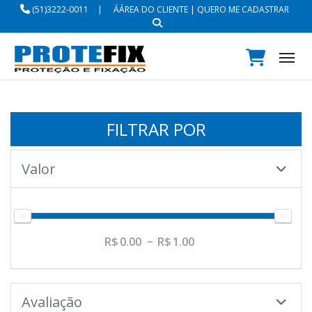
(51)3222-0011
|
ÁÁREA DO CLIENTE
|
QUERO ME CADASTRAR
Tog
FILTRAR POR
Valor
0.00
1.00
Avaliação