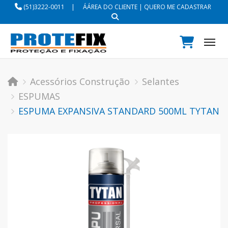
(51)3222-0011
|
ÁÁREA DO CLIENTE
|
QUERO ME CADASTRAR
Tog
Acessórios Construção
Selantes
ESPUMAS
ESPUMA EXPANSIVA STANDARD 500ML TYTAN