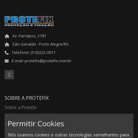
Av. Farrapos, 2181
São Geraldo - Porto Alegre/RS
Telefone: (51)3222-0011
E-mail: protefix@protefix.com.br
SOBRE A PROTEFIX
Sobre a Protefix
Permitir Cookies
FALE CONOSCO
Contato
Nós usamos cookies e outras tecnologias semelhantes para