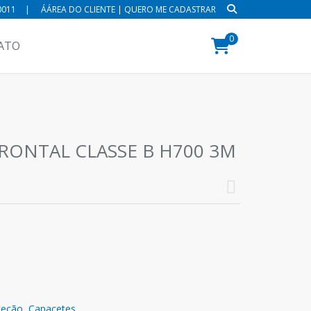
0011
|
ÁÁREA DO CLIENTE
|
QUERO ME CADASTRAR
0
ATO
RONTAL CLASSE B H700 3M
teção,
Capacetes,