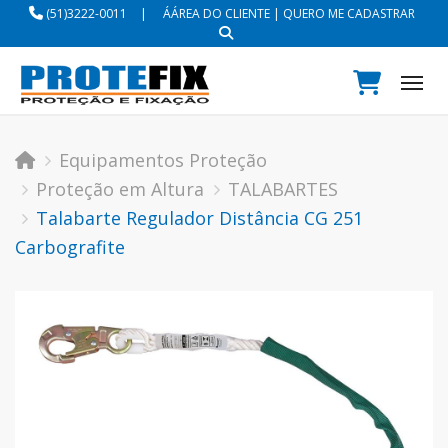
(51)3222-0011
|
ÁÁREA DO CLIENTE
|
QUERO ME CADASTRAR
Tog
Equipamentos Proteção
Proteção em Altura
TALABARTES
Talabarte Regulador Distância CG 251
Carbografite