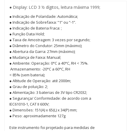
● Display: LCD 3 ½ dígitos, leitura máxima 1999;
● Indicação de Polaridade: Automática;
● Indicação de Sobrefaixa: “1” ou “-1”.
● Indicação de Bateria Fraca: ;
● Função Data Hold;
● Taxa de Amostragem: 3 vezes por segundo;
● Diâmetro do Condutor: 25mm (máximo);
● Abertura da Garra: 27mm (máximo);
● Mudança de Faixa: Manual;
● Ambiente: Operação: 0°C a 40°C, RH < 75%.
Armazenamento: -20°C a 60°C, RH
< 85% (sem bateria);
● Altitude de Operação: até 2000m;
● Grau de poluição: 2;
● Alimentação: 3 baterias de 3V tipo CR2032;
● Segurança/ Conformidade: de acordo com a
IEC61010-1, CAT II 600V;
● Dimensões: 151(A) x 65(L) x 34(P) mm;
● Peso: aproximadamente 127g
Este instrumento foi projetado para medidas de