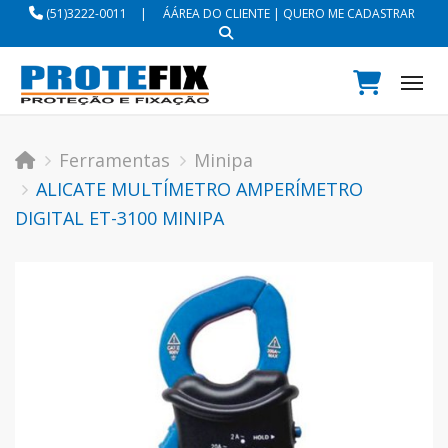
(51)3222-0011
|
ÁÁREA DO CLIENTE
|
QUERO ME CADASTRAR
Tog
Ferramentas
Minipa
ALICATE MULTÍMETRO AMPERÍMETRO
DIGITAL ET-3100 MINIPA