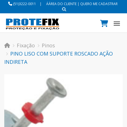
(51)3222-0011
|
ÁÁREA DO CLIENTE
|
QUERO ME CADASTRAR
Tog
Fixação
Pinos
PINO LISO COM SUPORTE ROSCADO AÇÃO
INDIRETA