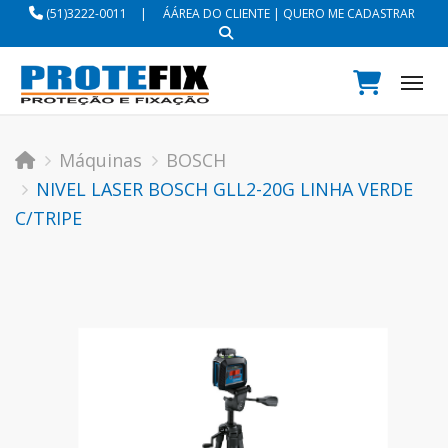
(51)3222-0011
|
ÁÁREA DO CLIENTE
|
QUERO ME CADASTRAR
Tog
Máquinas
BOSCH
NIVEL LASER BOSCH GLL2-20G LINHA VERDE
C/TRIPE