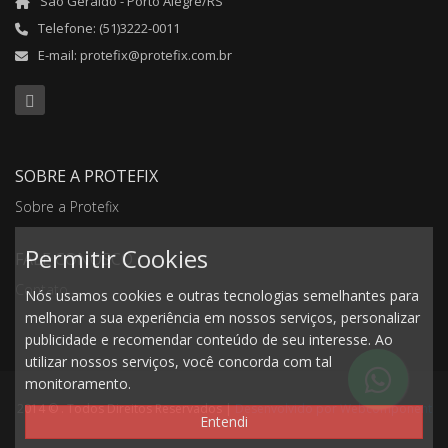
São Geraldo - Porto Alegre/RS
Telefone: (51)3222-0011
E-mail: protefix@protefix.com.br
SOBRE A PROTEFIX
Sobre a Protefix
Permitir Cookies
FALE CONOSCO
Contato
Nós usamos cookies e outras tecnologias semelhantes para
melhorar a sua experiência em nossos serviços, personalizar
publicidade e recomendar conteúdo de seu interesse. Ao
utilizar nossos serviços, você concorda com tal
monitoramento.
2014 © . Todos Direitos Reservados |
Desenvolvido por Webcomponent
Entendi