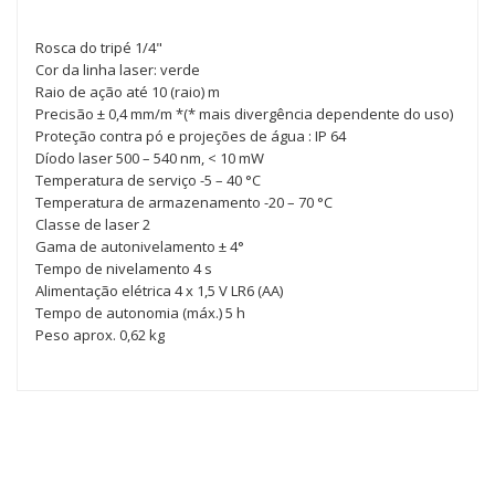
Rosca do tripé 1/4"
Cor da linha laser: verde
Raio de ação até 10 (raio) m
Precisão ± 0,4 mm/m *(* mais divergência dependente do uso)
Proteção contra pó e projeções de água : IP 64
Díodo laser 500 – 540 nm, < 10 mW
Temperatura de serviço -5 – 40 °C
Temperatura de armazenamento -20 – 70 °C
Classe de laser 2
Gama de autonivelamento ± 4°
Tempo de nivelamento 4 s
Alimentação elétrica 4 x 1,5 V LR6 (AA)
Tempo de autonomia (máx.) 5 h
Peso aprox. 0,62 kg