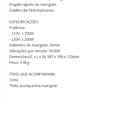
Engate rápido do mangote.
Gatilho de fácil manuseio.
ESPECIFICAÇÕES:
Potência
- 127V: 1.700W
- 220V: 2.200W
Diâmetro do mangote: 35mm
Vibrações por minuto: 16.000
Dimensões(C x L x A): 387 x 109 x 123mm
Peso: 3.6kg
ITENS QUE ACOMPANHAM:
Cinto.
*Não acompanha mangote.