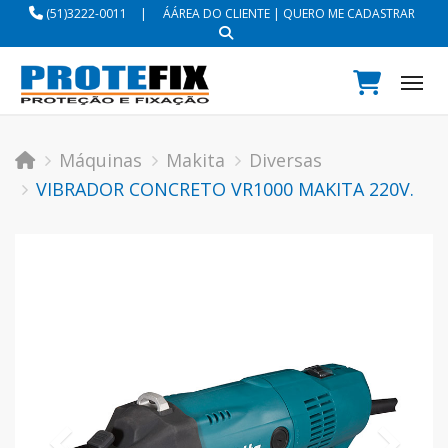
(51)3222-0011
|
ÁÁREA DO CLIENTE
|
QUERO ME CADASTRAR
Tog
Máquinas
Makita
Diversas
VIBRADOR CONCRETO VR1000 MAKITA 220V.